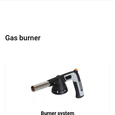
 navigation
Gas burner
Burner system