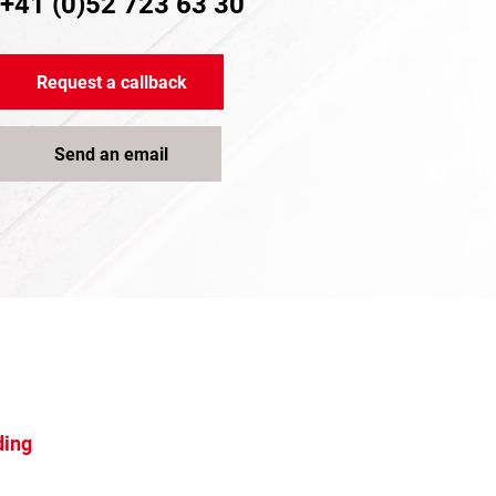
+41 (0)52 723 63 30
Request a callback
Send an email
ding