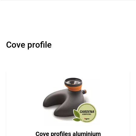
 navigation
Cove profile
Cove profiles aluminium