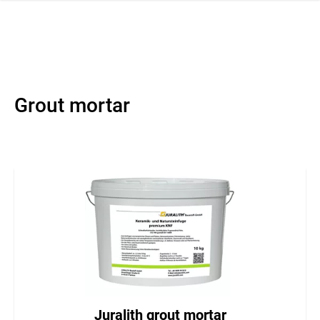
 navigation
Grout mortar
Juralith grout mortar