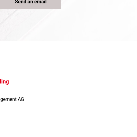
Send an email
ding
agement AG