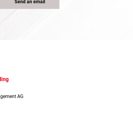
Send an email
ding
agement AG