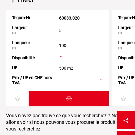
Tegum-Nr.
Tegum-N
60033.020
Largeur
Largeur
5
m
m
Longueur
Longueu
100
m
m
Disponibilité
Disponibi
UE
UE
500 m2
Prix / UE en CHF hors
Prix / U
TVA
TVA
Ajouter au panier
Vous n'avez pas trouvé ce que vous recherchiez ? Nous
allons voir si nous pouvons vous procurer le produit que
vous recherchez.