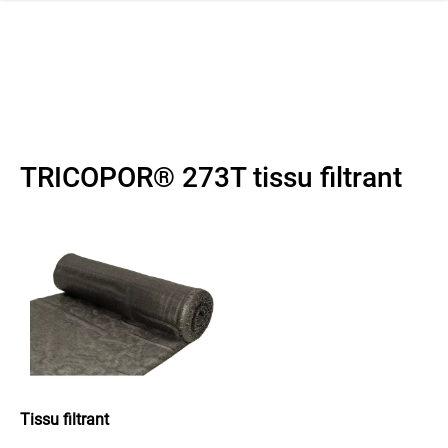
navi
r la navigation
TRICOPOR® 273T tissu filtrant
Tissu filtrant