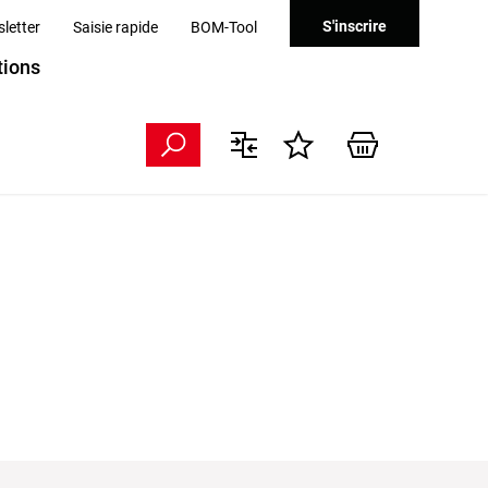
S'inscrire
letter
Saisie rapide
BOM-Tool
ions