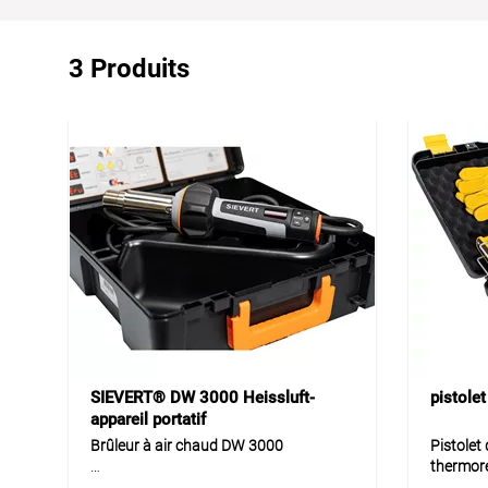
3 Produits
SIEVERT® DW 3000 Heissluft-
pistolet
appareil portatif
Brûleur à air chaud DW 3000
Pistolet 
thermor
Le DW 3000 est un appareil à air chaud