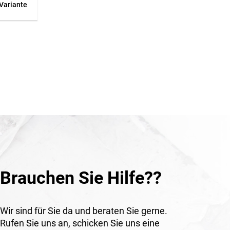
 Variante
ge
 adaptée
d DW
2000 W
e 100 à
rs
 à air
 prévu
e défaut,
avaux de
pté
ité de
durée
Brauchen Sie Hilfe??
ffant de
l à air
x de
etien.
Wir sind für Sie da und beraten Sie gerne.
Rufen Sie uns an, schicken Sie uns eine