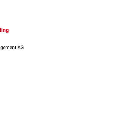
ding
agement AG