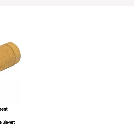
ment
 Sievert