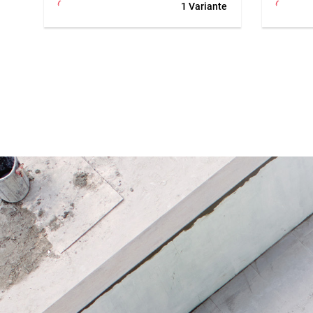
1 Variante
à commande électronique pour un
Le pistol
travail précis et confortable. Sa
thermoré
conception ergonomique assure une
performa
manipulation agréable, même lors
professi
d’utilisations prolongées. Le contrôle
est ento
fiable du flux d’air et de la température
reste ti
permet de traiter différents matériaux
prolongée
de manière maîtrisée. Grâce à son
brûlure. 
exécution moderne, il convient aux
permet u
applications professionnelles où des
position
résultats propres, une chaleur régulière
mort, l’
et une utilisation sûre sont essentiels.
lorsqu’il
sécurité
Application
mallette
Pour les travaux de soudage,
tuyau, r
rétraction, chauffage et traitement à
l’air chaud, notamment sur membranes
Applicat
synthétiques, étanchéités, détails
Pour le 
techniques et applications
domaines
professionnelles.
et du cha