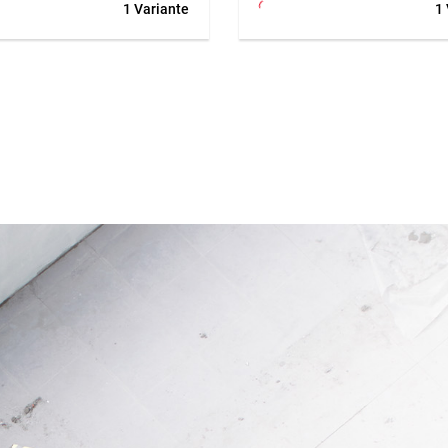
1 Variante
1
et de rétraction pour film
L’élément chauffant de rechan
tractable est un appareil
Sievert DW 3000 est une pièce
nt destiné aux applications
à l’appareil manuel à air chau
onnelles. La buse en aluminium
3000. Avec une puissance de 
urée d’une double protection et
et une plage de température d
ède même lors d’une utilisation
600 °C, il contribue au bon
, ce qui réduit les risques de
fonctionnement de l’appareil lo
Le brûleur rotatif à 360°
d’applications professionnelles
n travail dans toutes les
chaud. L’élément chauffant est
s. Grâce à la poignée homme
pour le remplacement en cas d
appareil ne fonctionne que
d’usure ou dans le cadre de tr
 est actionné, ce qui améliore la
service. Ce remplacement ada
. L’ensemble est livré dans une
permet de rétablir la disponibil
 robuste avec détendeur,
l’appareil et d’en prolonger la 
éflecteur thermique et gants.
d’utilisation.
ion
Application
rétractage de films dans les
Convient comme élément chau
 de l’emballage, de l’industrie
rechange pour l’appareil manue
ntier.
chaud DW 3000 lors de travau
réparation, de service et d’entr