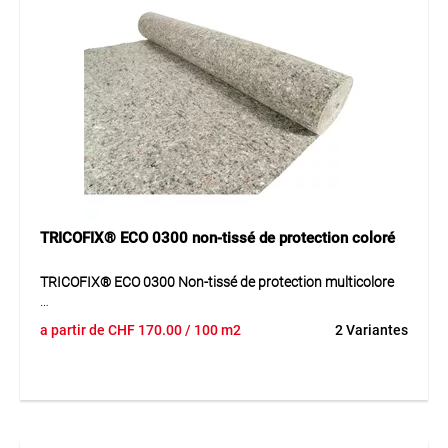
de fabrication est garantie par des contrôles externes
réguliers.
Application
Géotextile de séparation et de filtration utilisé dans la
construction de routes, de voies ferrées, de décharges et
d’ouvrages hydrauliques ainsi qu’en horticulture et
aménagement paysager. Convient également pour la
construction de toitures plates grâce à sa résistance élevée
à la perforation.
TRICOFIX® ECO 0300 non-tissé de protection coloré
TRICOFIX® ECO 0300 Non-tissé de protection multicolore
TRICOFIX® ECO 0300 est un géotextile de protection
a partir de
CHF
170.00
/ 100 m2
2 Variantes
robuste, aiguilleté et thermolié en fibres de polypropylène. Il
offre une protection mécanique fiable et une haute
résistance au poinçonnement et à la perforation. Fabriqué
sans colle ni liants chimiques, il garantit une qualité
constante.