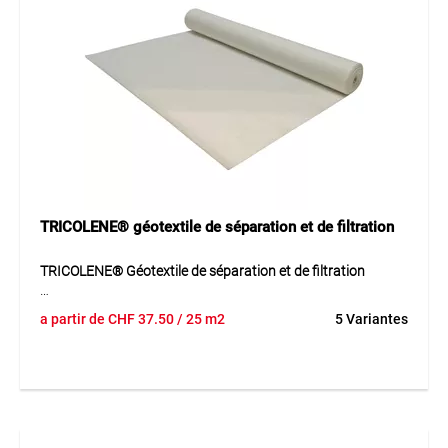
TRICOLENE® géotextile de séparation et de filtration
TRICOLENE® Géotextile de séparation et de filtration
TRICOLENE® 138T est un géotextile non tissé de haute
a partir de
CHF
37.50
/ 25 m2
5 Variantes
qualité fabriqué à partir de fibres de polypropylène 100 %
pures. Ce non-tissé aiguilleté et thermolié offre une
résistance élevée à la traction ainsi qu’une grande capacité
d’allongement. Grâce à sa forte résistance au
poinçonnement et à la perforation, il peut être utilisé sans
problème avec des matériaux de remblai concassés ou
grossiers. La qualité constante du matériau et du processus