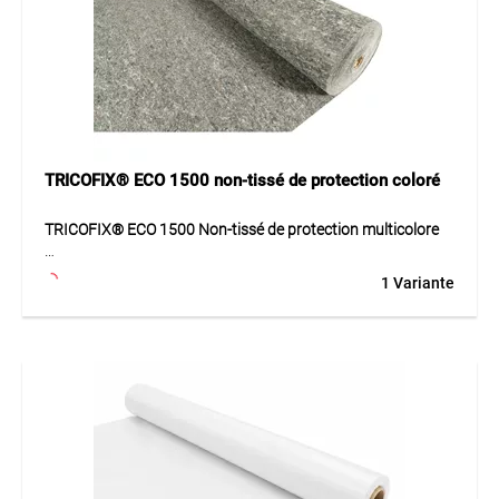
TRICOFIX® ECO 1500 non-tissé de protection coloré
TRICOFIX® ECO 1500 Non-tissé de protection multicolore
TRICOFIX® ECO 1500 est un non-tissé de protection
1 Variante
extrêmement lourd, aiguilleté et thermolié, offrant très
haute résistance mécanique et résistance maximale au
poinçonnement.
Application
Non-tissé pour chantiers très sollicités, aménagement
paysager et toits plats.