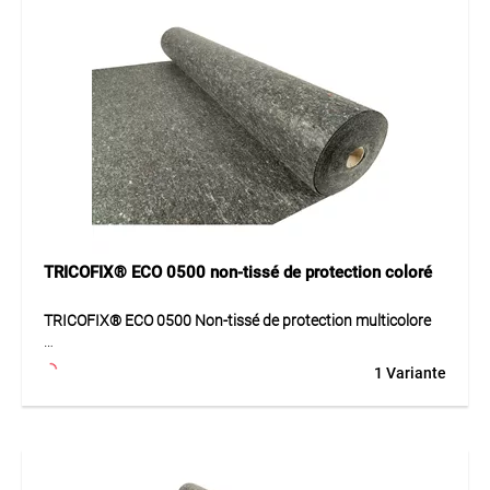
Application
Géotextile de protection pour chantiers, systèmes
d’étanchéité, aménagement paysager et toiture plate.
Protège efficacement les membranes, films et surfaces
sensibles.
TRICOFIX® ECO 0500 non-tissé de protection coloré
TRICOFIX® ECO 0500 Non-tissé de protection multicolore
TRICOFIX® ECO 0500 est un géotextile de protection
1 Variante
particulièrement résistant en fibres de polypropylène,
aiguilleté et thermolié. Il offre une grande résistance
mécanique et protège les membranes et constructions
contre les dommages.
Application