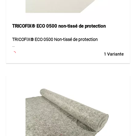
remblais.
TRICOFIX® ECO 0500 non-tissé de protection
TRICOFIX® ECO 0500 Non-tissé de protection
TRICOFIX® ECO 0500 est un non-tissé de protection
1 Variante
robuste composé de fibres géotextiles aiguilletées et
thermiquement traitées. Le matériau est fabriqué sans colle
ni liants chimiques et offre une excellente résistance
mécanique. Le non-tissé assure des fonctions efficaces de
protection, séparation et filtration tout en permettant une
bonne perméabilité à l'eau.
Application
Couche de protection et de séparation pour étanchéités,
systèmes de drainage et travaux de génie civil.