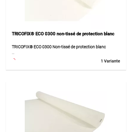
TRICOFIX® ECO 0300 non-tissé de protection blanc
TRICOFIX® ECO 0300 Non-tissé de protection blanc
TRICOFIX® ECO 0300 est un non-tissé de protection blanc
1 Variante
en géotextile non tissé. Le matériau est aiguilleté et traité
thermiquement, fabriqué sans colle ni liants chimiques.
Avec un poids de 300 g/m², ce non-tissé convient comme
couche de protection, de séparation et de compensation
pour différents travaux de construction et de jardinage. Il
protège les couches sensibles contre les sollicitations
mécaniques et favorise une pose propre et régulière. La
marchandise en rouleau est pratique à mettre en œuvre.
Application
Convient comme non-tissé de protection dans le génie civil,
l’aménagement paysager, la construction de bassins et les
étanchéités, par exemple sous les films, revêtements ou