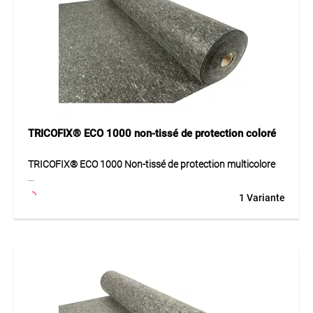
sollicitées, jardinage, aménagement paysager et toitures
plates. Idéal pour la protection des membranes et
structures.
TRICOFIX® ECO 1000 non-tissé de protection coloré
TRICOFIX® ECO 1000 Non-tissé de protection multicolore
TRICOFIX® ECO 1000 est un non-tissé de protection très
1 Variante
lourd en fibres de polypropylène, aiguilleté et thermolié,
sans colle ni liants chimiques. Il offre haute résistance
mécanique, grande élasticité et bonne résistance au
poinçonnement.
Application
Non-tissé pour chantiers fortement sollicités,
aménagement paysager et toits plats.