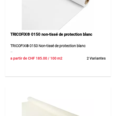
TRICOFIX® 0150 non-tissé de protection blanc
TRICOFIX® 0150 Non-tissé de protection blanc
TRICOFIX® 0150 est un géonontissé léger en fibres de
a partir de
CHF
185.00
/ 100 m2
2 Variantes
polypropylène blanc, offrant bonne élasticité et résistance
au poinçonnement.
Application
Non-tissé pour chantiers légers, aménagement paysager,
protection de membranes et isolations.