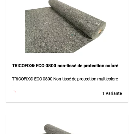
Géotextile de protection pour des applications exigeantes
en travaux publics, jardinage, aménagement paysager et
toitures plates.
TRICOFIX® ECO 0800 non-tissé de protection coloré
TRICOFIX® ECO 0800 Non-tissé de protection multicolore
TRICOFIX® ECO 0800 est un géotextile de protection très
1 Variante
lourd et résistant en fibres de polypropylène, aiguilleté et
thermolié. Il offre une protection maximale contre les
contraintes mécaniques et garantit une haute qualité
constante.
Application
Géotextile de protection pour zones de chantier fortement