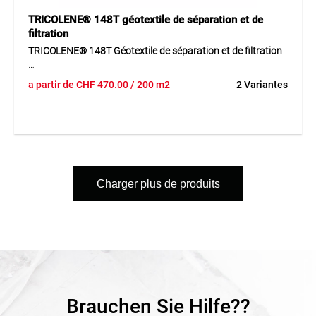
TRICOLENE® 148T géotextile de séparation et de
filtration
TRICOLENE® 148T Géotextile de séparation et de filtration
TRICOLENE® 148T est un géotextile non tissé de haute
a partir de
CHF
470.00
/ 200 m2
2 Variantes
qualité fabriqué à partir de fibres de polypropylène 100 %
pures, aiguilleté et thermolié. Le matériau offre une grande
résistance à la traction, une excellente capacité
d’allongement et une forte résistance au poinçonnement.
Sa robustesse permet l’utilisation avec des matériaux de
remblai concassés ou grossiers et garantit une qualité
constante grâce à des contrôles réguliers.
Charger plus de produits
Application
Géotextile de séparation et de filtration pour la construction
de routes, voies ferrées, décharges, ouvrages hydrauliques,
ainsi que pour l’horticulture et l’aménagement paysager.
Convient également pour des projets nécessitant une
grande résistance mécanique.
Brauchen Sie Hilfe??