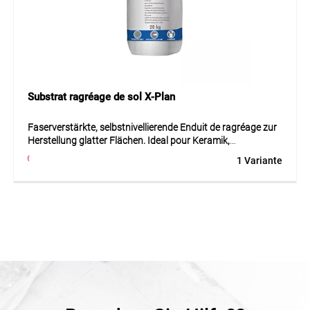
Idéal pour la préparation, le collage, l’étanchéité, le
jointoiement ou le ragréage des supports en intérieur et en
extérieur.
Substrat ragréage de sol X-Plan
Faserverstärkte, selbstnivellierende Enduit de ragréage zur
Herstellung glatter Flächen. Ideal pour Keramik,
naturelstein, Teppi
1 Variante
Faserverstärkte, selbstnivellierende Enduit de ragréage zur
Herstellung glatter Flächen. Ideal pour Keramik,
naturelstein, Teppi de Casaton est conçu pour des finitions
propres, durables et esthétiques. Il protège les chants, crée
des transitions soignées et s’intègre harmonieusement
dans les revêtements modernes.
Utilisation
Idéal pour les finitions, les arêtes, les transitions et les nez
de marche sur revêtements en carrelage, pierre, balcon ou