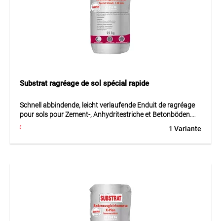
Utilisation
Idéal pour la préparation, le collage, l’étanchéité, le
jointoiement ou le ragréage des supports en intérieur et en
extérieur.
Substrat ragréage de sol spécial rapide
Schnell abbindende, leicht verlaufende Enduit de ragréage
pour sols pour Zement-, Anhydritestriche et Betonböden.
Ideal pour die Au
1 Variante
Schnell abbindende, leicht verlaufende Enduit de ragréage
pour sols pour Zement-, Anhydritestriche et Betonböden.
Ideal pour die Au est une solution professionnelle pour la
préparation, le collage, le jointoiement ou l’étanchéité des
supports. Le produit se distingue par une mise en œuvre
sûre, une bonne adhérence et des résultats durables.
Données techniques: 5 mm.
Utilisation