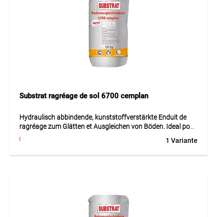
Utilisation
Idéal pour la préparation, le collage, l’étanchéité, le
jointoiement ou le ragréage des supports en intérieur et en
extérieur.
Substrat ragréage de sol 6700 cemplan
Hydraulisch abbindende, kunststoffverstärkte Enduit de
ragréage zum Glätten et Ausgleichen von Böden. Ideal pour
Keramik, Nat
1 Variante
Hydraulisch abbindende, kunststoffverstärkte Enduit de
ragréage zum Glätten et Ausgleichen von Böden. Ideal pour
Keramik, Nat est une solution professionnelle pour la
préparation, le collage, le jointoiement ou l’étanchéité des
supports. Le produit se distingue par une mise en œuvre
sûre, une bonne adhérence et des résultats durables.