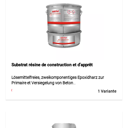
Substrat résine de construction et d'apprêt
Lösemittelfreies, zweikomponentiges Epoxidharz zur
Primaire et Versiegelung von Beton
1 Variante
Lösemittelfreies, zweikomponentiges Epoxidharz zur
Primaire et Versiegelung von Beton est une solution
professionnelle pour la préparation, le collage, le
jointoiement ou l’étanchéité des supports. Le produit se
distingue par une mise en œuvre sûre, une bonne
adhérence et des résultats durables.