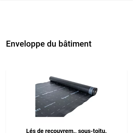
navi
r la navigation
Enveloppe du bâtiment
Lés de recouvrem., sous-toitu.