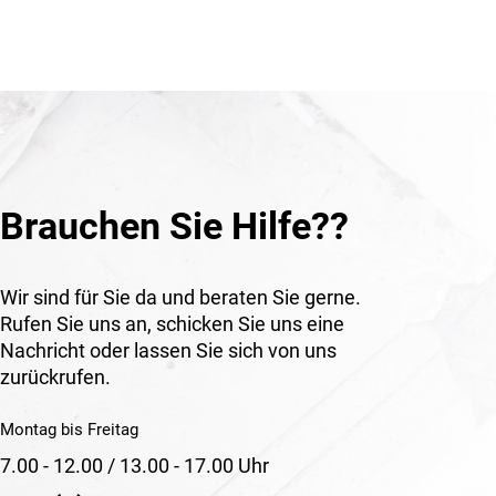
s
afaudage
tes. Les
nt une
t le
ruction
ment
a
Brauchen Sie Hilfe??
st de
Wir sind für Sie da und beraten Sie gerne.
Rufen Sie uns an, schicken Sie uns eine
 à
Nachricht oder lassen Sie sich von uns
zurückrufen.
ettes et
et porteur
Montag bis Freitag
7.00 - 12.00 / 13.00 - 17.00 Uhr