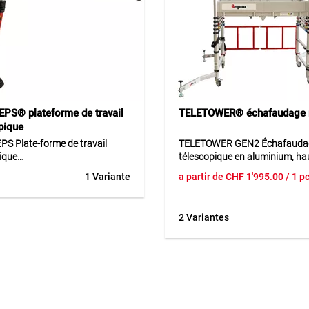
PS® plateforme de travail
TELETOWER® échafaudage r
pique
S Plate-forme de travail
TELETOWER GEN2 Échafauda
ique
télescopique en aluminium, ha
travail 4 m
1 Variante
a partir de
CHF
1'995.00
/ 1 p
S plate-forme de travail
ique est une plate-forme
Échafaudage pliable et télesc
et stable en alliage d’aluminium
aluminium pour travailler de m
2 Variantes
résistant à l’usure, conçue
sûre et flexible à différentes h
ravail sûr à différentes
Le TELETOWER GEN2 offre cin
. La plate-forme se transporte
hauteurs de plateforme réglabl
nt dans un format compact et
à 2 m et permet d’atteindre un
e bloquée sur trois hauteurs. La
hauteur de travail maximale de
rainurée offre une sécurité
plateforme antidérapante ave
ntaire et favorise un travail
mesure 60 × 140 cm et offre