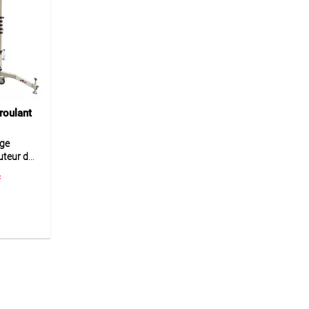
oulant
ge
uteur de
c
opique en
anière
auteurs.
q
es de 1
e
 4 m. La
c trappe