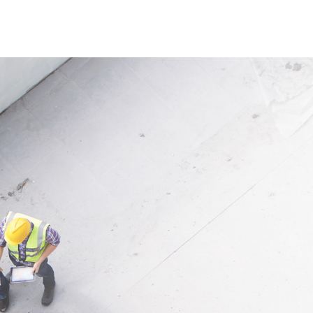
uotidien. Grâce à sa
suffisamment d’espace pour le
tion solide et à sa conformité
travaux professionnels. L’éch
on EN 131, elle convient à des
peut être monté par une seule
ons professionnelles et
personne en environ deux minu
ntes.
roulettes verrouillables assure
bonne stabilité tout en facilitan
ion
déplacement. Grâce à sa const
 pour les travaux de montage,
compacte composée de seule
en et d’installation en atelier,
deux éléments, il se transporte
âtiment, l’artisanat et le
facilement dans une voiture. L
Idéal partout où une plate-
capacité de charge maximale e
mpacte et réglable en hauteur
150 kg.
ssaire.
Application
Pour les travaux de montage,
d’entretien, d’installation et de
rénovation à l’intérieur comme
l’extérieur. Monter entièrement
l’échafaudage, bloquer les roul
l’installer sur un support plan 
avant utilisation.