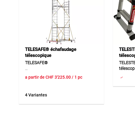
TELESAFE® échafaudage
TELESTE
télescopique
télesco
TELESAFE®
TELESTEP
télescop
TELESAFE® est un échafaudage de
a partir de
CHF
3'225.00
/ 1 pc
travail haut de gamme en aluminium et
TELESTEP
acier inoxydable, avec surface
télescop
anodisée et composants plastiques
flexible 
4 Variantes
robustes. Sa construction stable
anodisé 
permet de travailler en sécurité à
pour un t
différentes hauteurs et convient à une
hauteurs
utilisation professionnelle régulière. Les
facileme
matériaux résistants assurent une
peut êtr
bonne protection contre la corrosion,
surface 
une longue durée de vie et une
suppléme