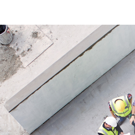
utilisation fiable même en cas de
sûr au q
montages et démontages fréquents.
construc
Sa conception bien pensée facilite la
SUVA sel
manipulation, garantit une bonne
utilisati
stabilité et répond aux exigences de la
polyvale
norme EN 1004. TELESAFE® est donc
adapté aux travaux exigeants où
Applicat
sécurité, qualité et stabilité sont
Convient
essentielles.
d’entreti
dans le b
Application
service. 
Idéal pour les travaux de montage,
forme co
maintenance, construction et entretien
est néce
dans l’industrie, l’artisanat, les ateliers,
les bâtiments et tous les domaines
nécessitant un échafaudage mobile
sûr.