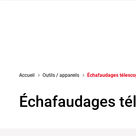
 la navigation
Accueil
Outils / appareils
Échafaudages télesco
Échafaudages té