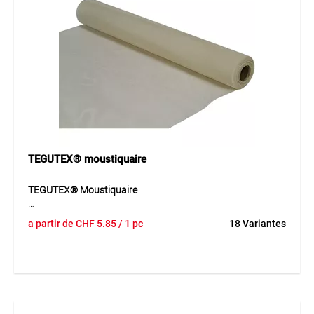
TEGUTEX® moustiquaire
TEGUTEX® Moustiquaire
La moustiquaire TEGUTEX® en fibre de verre ou en
a partir de
CHF
5.85
/ 1 pc
18 Variantes
aluminium protège efficacement contre les mouches,
moustiques et autres insectes. La fibre de verre enduite de
vinyle assure une grande résistance, une bonne flexibilité et
une excellente stabilité des couleurs. La version en
aluminium offre une solidité exceptionnelle et peut
également servir de protection contre les rongeurs.