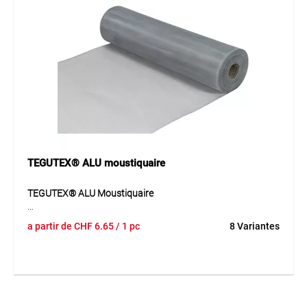
Application
Pour fenêtres, ouvertures de ventilation ou protection
contre insectes et petits animaux.
TEGUTEX® ALU moustiquaire
TEGUTEX® ALU Moustiquaire
TEGUTEX® ALU est une moustiquaire résistante à la
a partir de
CHF
6.65
/ 1 pc
8 Variantes
corrosion en aluminium pour un usage durable à l’intérieur
comme à l’extérieur. Le treillis est indémaillable et séduit par
sa structure stable ainsi que par sa bonne résistance aux
intempéries. Grâce à ses mailles fines, le matériau convient
à une protection efficace contre les insectes tout en
assurant une bonne circulation de l’air. Les différentes