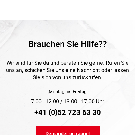
largeurs de rouleaux permettent une utilisation flexible pour
fenêtres, portes et autres ouvertures.
Application
Convient comme protection contre les insectes pour
fenêtres, portes et ouvertures de ventilation. Idéal pour des
applications durables et résistantes à la corrosion dans
l’habitat et les locaux commerciaux.
Brauchen Sie Hilfe??
Wir sind für Sie da und beraten Sie gerne. Rufen Sie
uns an, schicken Sie uns eine Nachricht oder lassen
Sie sich von uns zurückrufen.
Montag bis Freitag
7.00 - 12.00 / 13.00 - 17.00 Uhr
+41 (0)52 723 63 30
Demander un rappel