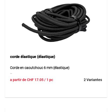
corde élastique (élastique)
Corde en caoutchouc 6 mm (élastique)
Corde en caoutchouc 6 mm est une corde élastique pour la
a partir de
CHF
17.05
/ 1 pc
2 Variantes
fixation simple et sûre de toiles et bâches. Elle maintient les
toiles durablement tendues et soulage les œillets sous
l’effet du vent. Grâce à son élasticité, la tension reste
constante même en cas de mouvements et d’intempéries.
Le montage simple permet une utilisation rapide dans la
pratique et pour les fixations temporaires.