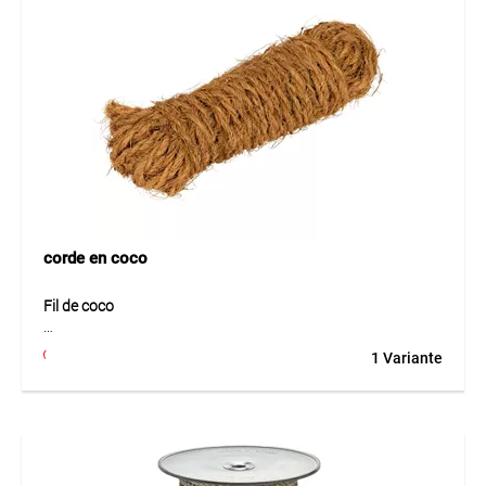
Application
Convient pour tendre et fixer toiles, bâches et couvertures.
Idéal pour les applications extérieures, sous charge au vent
et pour les montages temporaires.
corde en coco
Fil de coco
Fil de coco en fibre de coco de haute qualité est un matériau
1 Variante
de ligature naturel et résistant aux intempéries pour les
applications de jardinage et d’aménagement paysager.
Cette fibre naturelle robuste convient parfaitement pour
fixer simplement des clôtures en saule ou en noisetier à des
poteaux en bois. Le matériau s’intègre visuellement très bien
dans des environnements naturels et convainc par sa