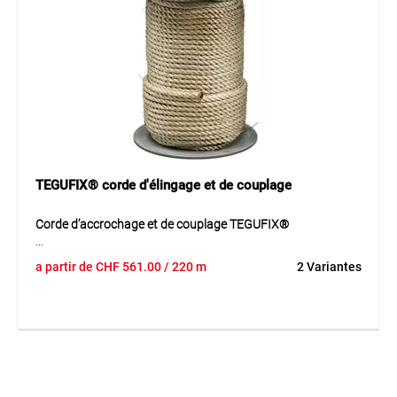
bonne maniabilité. Le fil de coco est polyvalent et
particulièrement adapté aux applications proches de la
nature.
Application
Convient pour la fixation de clôtures en saule et en noisetier
ainsi que pour les travaux de ligature naturels dans
l’horticulture et l’aménagement paysager.
TEGUFIX® corde d'élingage et de couplage
Corde d’accrochage et de couplage TEGUFIX®
Corde d’accrochage et de couplage TEGUFIX® est une
a partir de
CHF
561.00
/ 220 m
2 Variantes
corde en nylon résistante pour relier et fixer en sécurité les
filets de retenue TEGUNET®. La corde permet de coupler
proprement les filets entre eux et de les fixer à des
structures porteuses adaptées. Elle est flexible, facile à
manipuler et conçue pour les montages répétés dans le
domaine de la sécurité antichute
Utilisation