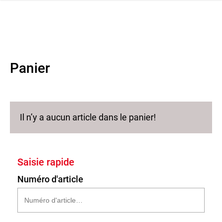
navi
r la navigation
Panier
Il n’y a aucun article dans le panier!
Saisie rapide
Numéro d'article