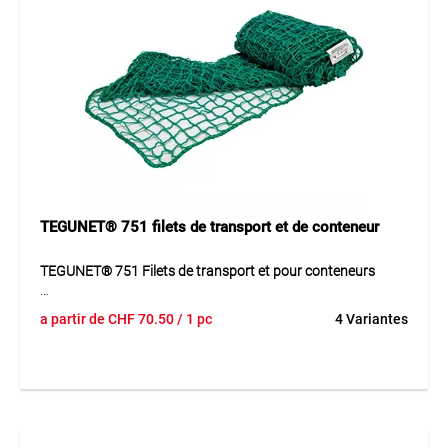
TEGUNET® 751 filets de transport et de conteneur
TEGUNET® 751 Filets de transport et pour conteneurs
TEGUNET® 751 est un filet sans nœuds à haute résistance
a partir de
CHF
70.50
/ 1 pc
4 Variantes
mécanique avec bord renforcé. Réalisé en PP robuste, il se
distingue par sa grande résistance à la déchirure et sa
durabilité. Il convient aux utilisations exigeantes où des
objets de tailles différentes doivent être retenus en toute
sécurité. Grâce à sa conception stable, ce filet est
polyvalent et fiable pour de nombreuses applications de
transport. D’autres exécutions, maillages et dimensions