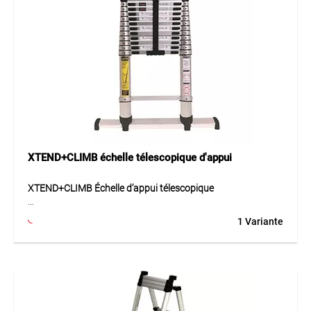
XTEND+CLIMB échelle télescopique d'appui
XTEND+CLIMB Échelle d’appui télescopique
L’échelle d’appui télescopique XTEND+CLIMB est une échelle
1 Variante
compacte et maniable avec système breveté pour une
utilisation professionnelle. Elle se déploie échelon par
échelon et se replie après usage pour un rangement peu
encombrant. Elle offre ainsi une grande hauteur de travail
avec des dimensions de transport particulièrement réduites.
La construction robuste en métal supporte jusqu’à 150 kg
et répond aux exigences EN 131 ainsi qu’aux prescriptions