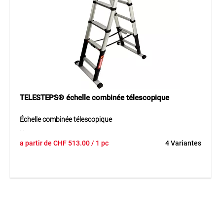
SUVA. Cette échelle associe fonctionnalité élevée, transport
simple et utilisation flexible.
Application
Convient aux travaux sur chantier, dans les bâtiments, au
montage, au service, à l’entretien et partout où une échelle
d’appui mobile est nécessaire.
TELESTEPS® échelle combinée télescopique
Échelle combinée télescopique
L’échelle combinée télescopique est une solution polyvalente
a partir de
CHF
513.00
/ 1 pc
4 Variantes
3 en 1 pour différents domaines d’utilisation. Elle permet
une utilisation flexible et se range de manière peu
encombrante après usage. Sa manipulation simple facilite
le travail dans les domaines privé et professionnel. Deux
barres transversales avec pieds en plastique antidérapants
assurent une stabilité supplémentaire et un appui sûr.
Conforme à la norme SUVA EN 131, cette échelle convient
aux applications fiables du quotidien.