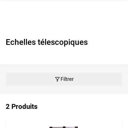
navi
r la navigation
Echelles télescopiques
Filtrer
2 Produits