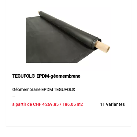
Application
Pour l’étanchéité des étangs de jardin et installations
aquatiques.
TEGUFOL® EPDM-géomembrane
Géomembrane EPDM TEGUFOL®
La géomembrane EPDM offre une excellente résistance à la
a partir de
CHF
4'269.85
/ 186.05 m2
11 Variantes
déchirure et une grande flexibilité. Elle est résistante aux UV
et à l’ozone et garantit une longue durée de vie.
Application
Pour étanchéité en construction et environnement.