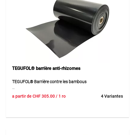
TEGUFOL® barrière anti-rhizomes
TEGUFOL® Barrière contre les bambous
TEGUFOL® barrière contre les bambous est une barrière
a partir de
CHF
305.00
/ 1 ro
4 Variantes
anti-racines durable en HDPE destinée à protéger de
manière permanente les constructions, conduites et zones
de plantation. Sa surface particulièrement lisse ne constitue
aucun support nutritif pour les micro-organismes et reste
résistante même dans des sols agressifs avec un pH de 2 à
12. Le matériau est résistant aux racines et empêche
efficacement tout développement incontrôlé. La barrière