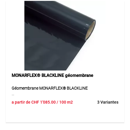
MONARFLEX® BLACKLINE géomembrane
Géomembrane MONARFLEX® BLACKLINE
La géomembrane BLACKLINE offre une solution fiable
a partir de
CHF
1'085.00
/ 100 m2
3 Variantes
d’étanchéité avec une grande résistance aux influences
extérieures.
Application
Pour diverses applications d’étanchéité.