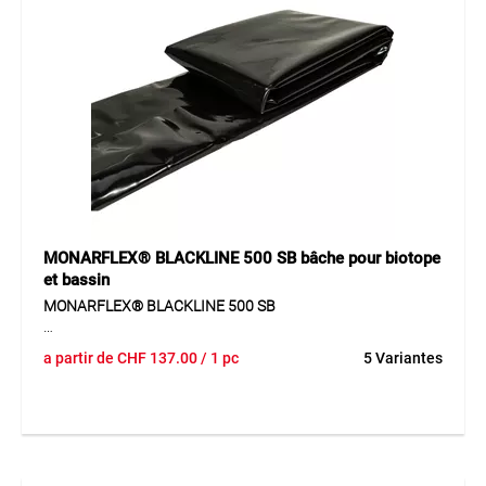
s’installe à la verticale et forme une séparation sûre entre
les racines et les éléments sensibles.
Application
Convient comme barrière anti-racines durable entre les
racines et les fondations, tuyaux, arbres et autres éléments.
Idéal pour limiter la croissance des bambous et des racines.
MONARFLEX® BLACKLINE 500 SB bâche pour biotope
et bassin
MONARFLEX® BLACKLINE 500 SB
MONARFLEX® BLACKLINE 500 SB est une bâche de bassin
a partir de
CHF
137.00
/ 1 pc
5 Variantes
robuste en LD-PE destinée à la construction d’étangs et de
biotopes. Elle se distingue par une excellente résistance à la
déchirure et au perçage, garantissant une étanchéité fiable.
Sa couleur noire s’intègre harmonieusement dans
l’environnement naturel.