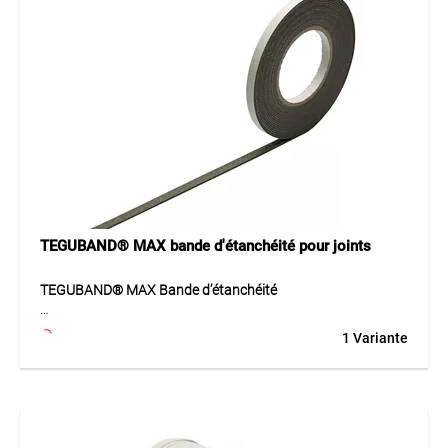
joints de fenêtres et de portes. Il présente une étanchéité à
la pluie battante (BG2 > 300 Pa) conforme à la norme DIN
18542 et satisfait aux exigences de la norme DIN 18 542
pour la compatibilité avec les matériaux de construction
traditionnels. TEGUBAND® T-SK VR BG2 est la solution
idéale pour l’étanchéité dans des conditions
météorologiques changeantes.
Application
Ce bande d’étanchéité est utilisé pour les joints des fenêtres,
portes et autres éléments de construction nécessitant une
étanchéité fiable et une grande résistance aux intempéries.
TEGUBAND® MAX bande d'étanchéité pour joints
TEGUBAND® MAX Bande d’étanchéité
Le TEGUBAND® MAX est un ruban d’étanchéité haute
1 Variante
performance, spécialement conçu pour des applications
exigeantes. Grâce à sa résistance au feu (DIN 4102 B1) et
sa résistance thermique de –30°C à +90°C, il offre des
performances exceptionnelles dans des conditions
extrêmes. Le ruban présente une excellente résistance aux
intempéries, répond aux exigences de la norme DIN 18 542