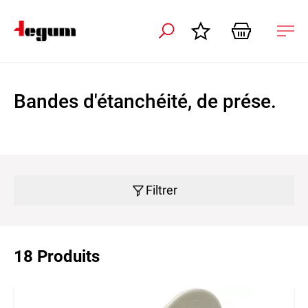
r la navigation
Ouvr
la
navi
Bandes d'étanchéité, de prése.
Filtrer
18 Produits