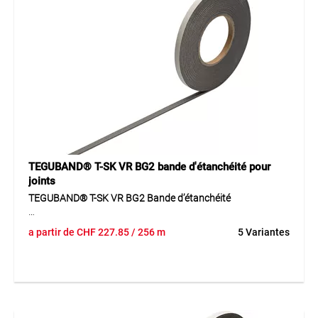
est idéale pour les applications dans la construction de
fenêtres, de façades et en bois.
Application
Pour l’étanchéité des joints de raccordement, de dilatation
ou de mouvement dans les montages de fenêtres, façades
et structures en bois.
TEGUBAND® T-SK VR BG2 bande d'étanchéité pour
joints
TEGUBAND® T-SK VR BG2 Bande d’étanchéité
Le TEGUBAND® T-SK VR BG2 est un mousse spécialement
a partir de
CHF
227.85
/ 256 m
5 Variantes
imprégnée et traitée ignifuge (B1). Avec une excellente
résistance thermique de –30°C à +90°C et un faible taux de
diffusion de vapeur d’eau (< 0,5 m), il offre une grande
résistance aux intempéries, ce qui le rend idéal pour des
applications d’étanchéité dans des joints exigeants. Ce
produit est particulièrement adapté pour l’étanchéité des