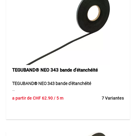
Application
Parfait pour réduire le bruit, sceller des joints ou protéger
des espaces dans les véhicules, bateaux et structures
métalliques. Assure une protection efficace contre l’air et
l’humidité, avec une longue durée de vie.
TEGUBAND® NEO 343 bande d'étanchéité
TEGUBAND® NEO 343 bande d’étanchéité
La bande TEGUBAND® NEO 343 est une mousse néoprène
a partir de
CHF
62.90
/ 5 m
7 Variantes
à cellules fermées auto-adhésive. Elle offre une excellente
stabilité et une grande résistance aux solvants, huiles et
températures.
Application
Pour installations chimiques et construction métallique.