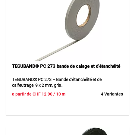
construction durable en fait une solution pratique pour les
travaux professionnels d’étanchéité dans le bâtiment, où
fiabilité et longévité sont essentielles.
Application
Idéal pour les raccords de fenêtres, de portes et de
construction avec exigences élevées en matière
d’étanchéité et d’efficacité.
TEGUBAND® PC 273 bande de calage et d'étanchéité
TEGUBAND® PC 273 – Bande d’étanchéité et de
calfeutrage, 9 x 2 mm, gris
a partir de
CHF
12.90
/ 10 m
4 Variantes
TEGUBAND® PC 273 est une bande auto-adhésive en
mousse de PVC souple à cellules fermées. Elle est
difficilement inflammable, auto-extinguible et résistante au
vieillissement. Convient particulièrement pour l’isolation
phonique, l’étanchéité et l’isolation dans la construction de
véhicules, carrosseries et bateaux. Facile à mettre en œuvre
et durable.