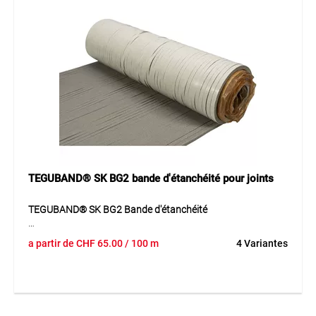
applications nécessitant une étanchéité sûre, économique
et compatible avec les matériaux. Grâce à sa structure
robuste, elle offre une performance fiable au quotidien et
contribue à des joints durables et fonctionnels dans le
bâtiment.
Application
Idéal pour les joints de fenêtres, de portes et de
raccordement en intérieur et en extérieur.
TEGUBAND® SK BG2 bande d'étanchéité pour joints
TEGUBAND® SK BG2 Bande d'étanchéité
Le TEGUBAND® SK BG2 est constitué d'une mousse de
a partir de
CHF
65.00
/ 100 m
4 Variantes
polyuréthane souple à cellules ouvertes, imprégnée d’une
dispersion acrylique et traitée ignifuge (B1). Avec une
conductivité thermique de 0,0540 W/(m*K) et une
résistance thermique de –30°C à +90°C, ce bandeau
d'étanchéité est particulièrement adapté pour des