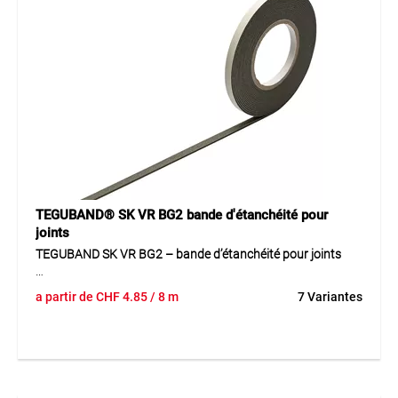
TEGUBAND® SK VR BG2 bande d'étanchéité pour
joints
TEGUBAND SK VR BG2 – bande d’étanchéité pour joints
Le TEGUBAND SK VR BG2 est une bande d’étanchéité fiable
a partir de
CHF
4.85
/ 8 m
7 Variantes
pour des applications variées dans le bâtiment. Sa structure
souple permet une bonne adaptation aux joints et favorise
une mise en œuvre propre. Sa conception de haute qualité
assure une fonction durable et une longue durée
d’utilisation même sous des conditions météorologiques
changeantes. La bande convient particulièrement aux