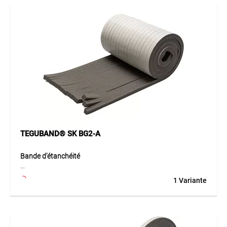
applications où une haute résistance à la chaleur, à
l'humidité et aux intempéries est nécessaire. Il offre une
excellente étanchéité à la pluie battante (BG2 > 300 Pa) et
satisfait aux exigences de la norme DIN 18542. Idéal pour
les joints de fenêtres et de portes, ainsi que pour des zones
nécessitant une étanchéité fiable et une résistance accrue.
Application
Le TEGUBAND® SK BG2 est utilisé dans l’industrie de la
construction pour l’étanchéité des joints, en particulier dans
les zones où des exigences élevées en matière de résistance
aux intempéries et d’étanchéité à la pluie battante sont
requises. Il est adapté aux applications sur façades, portes,
fenêtres et autres zones exposées aux intempéries.
TEGUBAND® SK BG2-A
Bande d’étanchéité
La TEGUBAND® SK BG2-A est une bande d’étanchéité auto-
1 Variante
adhésive en mousse de polyuréthane à cellules ouvertes,
imprégnée d’une dispersion acrylique ignifuge. Sa grande
résistance aux intempéries et sa flexibilité assurent une
étanchéité durable contre le vent, la pluie battante et la
poussière. Grâce à sa mise en œuvre simple et rapide, elle