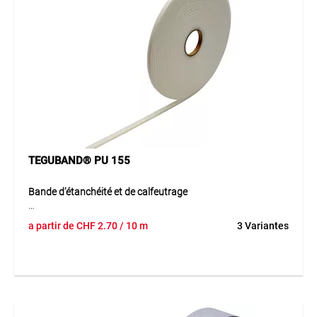
TEGUBAND® PU 155
Bande d’étanchéité et de calfeutrage
TEGUBAND® PU 155 est une bande d’étanchéité en
a partir de
CHF
2.70
/ 10 m
3 Variantes
mousse de polyuréthane à cellules ouvertes et à pores fins,
auto-adhésive sur une face. Sa structure souple lui permet
de s’adapter facilement aux différentes surfaces et
d’assurer une étanchéité fiable contre l’air, la poussière et
les salissures. Grâce à son élasticité, elle compense les
petites irrégularités et contribue également à l’isolation
acoustique.