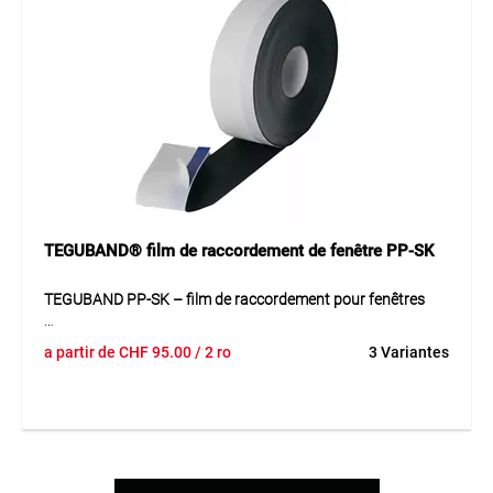
bande peut être appliquée proprement et efficacement. Elle
convient particulièrement aux applications nécessitant une
étanchéité fiable, durable et compatible avec les matériaux
de construction tout en offrant un haut niveau de
fonctionnalité et de sécurité.
Application
Idéal pour les joints de fenêtres, de portes et de
raccordement dans le bâtiment et l’aménagement intérieur.
TEGUBAND® film de raccordement de fenêtre PP-SK
TEGUBAND PP-SK – film de raccordement pour fenêtres
Le film de raccordement pour fenêtres TEGUBAND PP-SK
a partir de
CHF
95.00
/ 2 ro
3 Variantes
est une solution de haute qualité pour des raccords sûrs et
durables au niveau des fenêtres et des portes. Sa structure
multicouche assure une fonction fiable dans les
raccordements de construction exigeants et permet une
mise en œuvre soignée. Le matériau résistant garantit une
bonne tenue face aux influences extérieures et permet une
utilisation durable. Grâce à sa conception pratique, le film