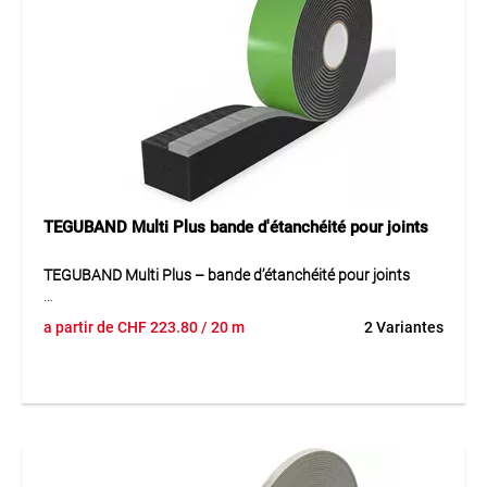
nombreux matériaux de construction (DIN 18542 BG1).
Application
Idéal pour les fenêtres et portes, garantissant étanchéité,
protection durable et efficacité énergétique. Facile à mettre
en œuvre et fiable face aux intempéries.
TEGUBAND Multi Plus bande d'étanchéité pour joints
TEGUBAND Multi Plus – bande d’étanchéité pour joints
Le TEGUBAND Multi Plus est une bande d’étanchéité
a partir de
CHF
223.80
/ 20 m
2 Variantes
performante pour les raccords exigeants de fenêtres et de
portes. Sa conception de haute qualité assure une
étanchéité durable et contribue à améliorer l’efficacité
énergétique. Le matériau est conçu pour une utilisation
prolongée et offre une fonction fiable dans des conditions
météorologiques variables. Grâce à sa bonne adaptation
aux différentes situations de joints, la bande peut être mise
en œuvre de manière propre et économique. Sa