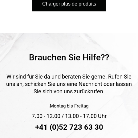
Charger plus de produits
se pose facilement et peut être utilisé de manière flexible
dans différentes situations de montage. Il s’agit donc d’une
solution efficace pour les travaux d’étanchéité
professionnels où la protection contre les intempéries,
l’étanchéité à l’air et la gestion maîtrisée de l’humidité sont
importantes.
Application
Idéal pour les raccords de fenêtres et de portes ainsi que
Brauchen Sie Hilfe??
pour les solutions d’étanchéité sûres dans le bâtiment.
Wir sind für Sie da und beraten Sie gerne. Rufen Sie
uns an, schicken Sie uns eine Nachricht oder lassen
Sie sich von uns zurückrufen.
Montag bis Freitag
7.00 - 12.00 / 13.00 - 17.00 Uhr
+41 (0)52 723 63 30