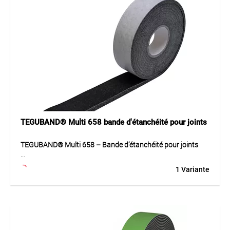
Application
Idéale comme matériau de rembourrage et d’isolation ainsi
que comme bande d’étanchéité contre les courants d’air et
les salissures. Utilisée fréquemment dans le bâtiment et le
montage, notamment pour les coffrages en béton
apparent.
TEGUBAND® Multi 658 bande d'étanchéité pour joints
TEGUBAND® Multi 658 – Bande d’étanchéité pour joints
TEGUBAND® Multi 658 est une bande d’étanchéité
1 Variante
polyvalente et performante, conçue pour des applications
exigeantes. Difficilement inflammable (DIN 4102 B1),
résistante aux températures de –30 °C à +80 °C et étanche
à la pluie jusqu’à 600 Pa. Faible conductivité thermique et
diffusion élevée de vapeur d’eau (Sd < 0,5 m) pour une
meilleure efficacité énergétique. Compatible avec de