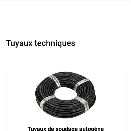
navi
r la navigation
Tuyaux techniques
Tuyaux de soudage autogène