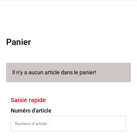
navi
r la navigation
Panier
Il n’y a aucun article dans le panier!
Saisie rapide
Numéro d'article