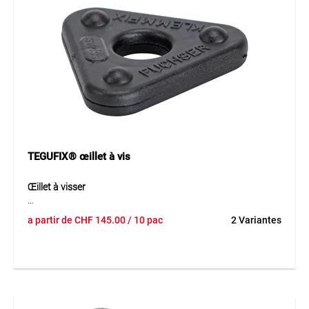
TEGUFIX® œillet à vis
Œillet à visser
L’œillet à visser TEGUFIX® en HDPE forme un point de
a partir de
CHF
145.00
/ 10 pac
2 Variantes
fixation solide et résistant à l’arrachement pour les filets et
les bâches. Sa conception robuste garantit une fixation
fiable et une longue durée de vie, même dans des conditions
d’utilisation exigeantes. L’installation par vissage permet un
montage simple et rapide.
Application