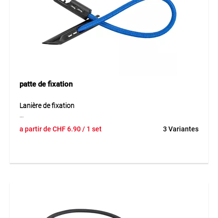
échafaudages, clôtures ou constructions temporaires.
Particulièrement adaptée lorsque les bâches doivent être
fixées de manière flexible ou ponctuelle.
patte de fixation
Lanière de fixation
La lanière de fixation TEGUFIX® Elast est un connecteur
a partir de
CHF
6.90
/ 1 set
3 Variantes
souple et élastique destiné à la fixation fiable de bâches et
de filets. L’élément élastique en PP et EPDM avec polyester
assure une grande résistance à la traction tout en
permettant une fixation stable et flexible. Les clips
métalliques intégrés garantissent un montage simple et sûr
même dans des conditions exigeantes.
Application
Idéal pour la fixation de bâches ou de filets MONARFLEX®
aussi bien sur la surface que sur les bords. Convient pour