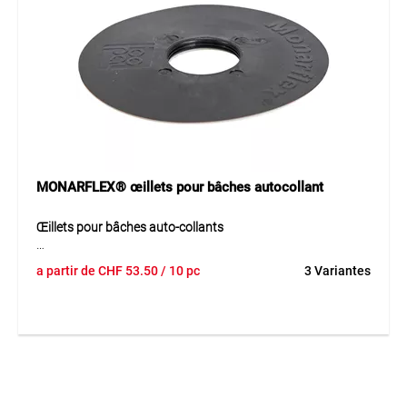
Application
Pour coller, réparer ou chevaucher toutes sortes de bâches.
Les surfaces doivent être sèches, propres, sans poussière ni
graisse. Convient pour des applications temporaires ou
durables sur les chantiers et pour la protection contre le
bruit.
MONARFLEX® œillets pour bâches autocollant
Œillets pour bâches auto-collants
Les œillets auto-collants MONARFLEX® en PE permettent
a partir de
CHF
53.50
/ 10 pc
3 Variantes
une fixation simple et fiable des bâches. Ils créent un point
de fixation solide et résistant à l’arrachement, idéal pour
une installation ultérieure sur différents types de bâches.
Grâce à leur conception auto-adhésive, les œillets se posent
rapidement et facilement sans outil.
Application
Idéal pour la fixation de bâches de protection, de chantier