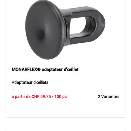
Idéal pour la fixation de filets, bâches et couvertures sur les
chantiers, échafaudages ou dans l’agriculture. Convient
pour créer des points de fixation stables pour les systèmes
de protection et de couverture.
MONARFLEX® adaptateur d'œillet
Adaptateur d'œillets
L’adaptateur d’œillets MONARFLEX® en LDPE permet une
a partir de
CHF
59.75
/ 100 pc
2 Variantes
fixation sûre et fiable des bâches sur des constructions
tubulaires. Il referme également les œillets déjà percés et les
rend à nouveau étanches, protégeant ainsi la bâche contre
les infiltrations d’eau. Sa conception robuste assure une
fixation durable même dans des conditions d’utilisation
exigeantes.