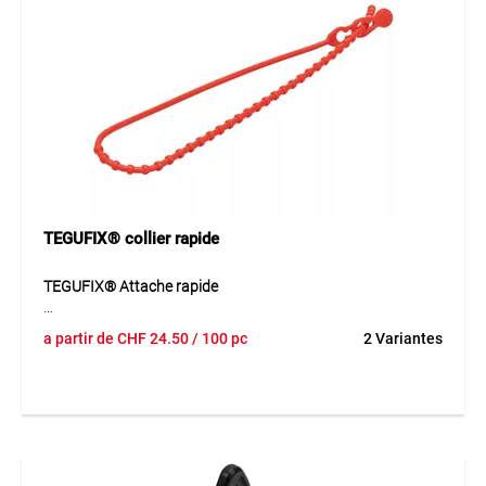
Application
Idéal pour assembler les bâches MONARFLEX® à l’aide des
œillets existants. Convient pour les bâches de protection
d’échafaudage, de couverture et de chantier lorsque
plusieurs bâches doivent être reliées entre elles.
TEGUFIX® collier rapide
TEGUFIX® Attache rapide
TEGUFIX® attache rapide est un élément de fixation
a partir de
CHF
24.50
/ 100 pc
2 Variantes
pratique en PE pour des applications rapides et flexibles.
L’attache permet de fixer rapidement les bâches
MONARFLEX® aux œillets de bord ainsi que des filets de
tout type. Grâce à sa fermeture de sécurité brevetée, elle est
réutilisable plusieurs fois et particulièrement économique à
l’usage. Sa manipulation simple et son pouvoir de maintien
fiable en font une solution efficace pour les fixations