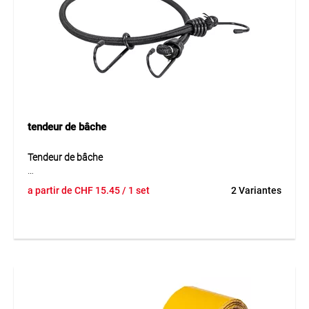
les fixations flexibles sur les chantiers et pour les
couvertures temporaires. Ne convient pas pour TEGUNET®
100.
tendeur de bâche
Tendeur de bâche
Le tendeur de bâche est une solution pratique et durable
a partir de
CHF
15.45
/ 1 set
2 Variantes
pour fixer solidement les bâches et couvertures. Équipé d’un
cordon élastique et de trois crochets solides, dont un
crochet supplémentaire mobile, il offre une fixation
particulièrement flexible et fiable. Le cordon en caoutchouc
robuste de Ø 8 mm assure une forte tension et une longue
durée de vie.
Application
Pour la fixation sûre de bâches et couvertures dans les