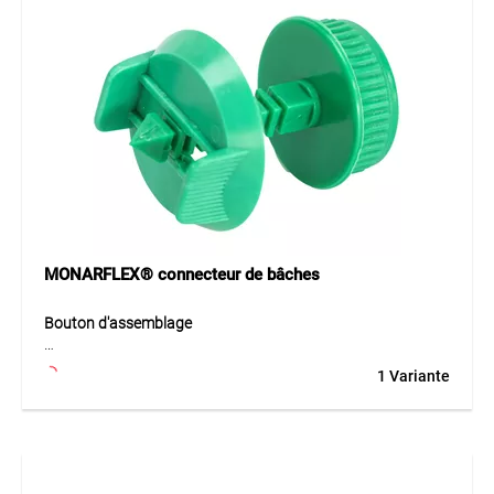
Application
Idéal pour fixer les bâches MONARFLEX® sur des
structures tubulaires et pour refermer les œillets existants
des bâches de protection d’échafaudage ou de chantier.
MONARFLEX® connecteur de bâches
Bouton d'assemblage
Le bouton d’assemblage MONARFLEX® en PE permet de
1 Variante
relier facilement et solidement les bâches entre elles à l’aide
des œillets de fixation existants. Sa conception robuste
assure une fixation fiable et durable même en cas
d’utilisation intensive sur les chantiers. Le système est
réutilisable plusieurs fois et convient parfaitement pour des
installations de bâches flexibles.