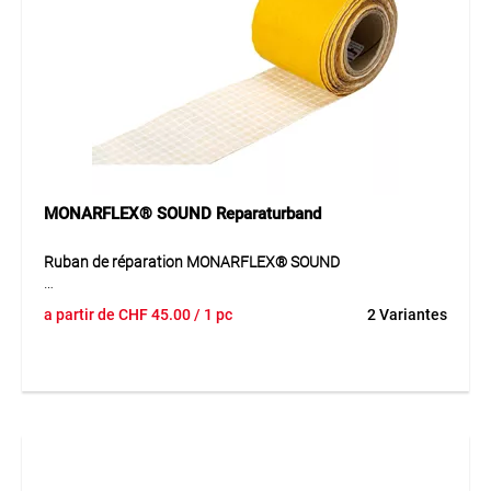
domaines du bâtiment, du transport et du stockage.
MONARFLEX® SOUND Reparaturband
Ruban de réparation MONARFLEX® SOUND
Le ruban de réparation MONARFLEX® SOUND en film PE
a partir de
CHF
45.00
/ 1 pc
2 Variantes
renforcé avec treillis et colle polyacrylate est idéal pour les
réparations et chevauchements des bâches MONARFLEX®
de couverture, échafaudage et protection acoustique. La
surface structurée rend les réparations presque invisibles.
Résistance à la traction > 630 N / 50 mm et adhérence
> 30 N / 25 mm, UV stabilisé, flexible et durable pour une
utilisation extérieure.