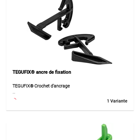
temporaires et répétées.
Application
Convient pour la fixation rapide de bâches, filets et autres
matériaux légers. Idéal pour les chantiers, échafaudages,
couvertures et fixations temporaires avec liaison
réutilisable.
TEGUFIX® ancre de fixation
TEGUFIX® Crochet d'ancrage
TEGUFIX® crochet d’ancrage en polyamide spécial permet
1 Variante
une fixation rationnelle des bâches MONARFLEX® aux
œillets tout en ménageant la bâche. L’exécution robuste
avec haute résistance à la déchirure assure une connexion
sûre tout en préservant le matériau. En combinaison avec
des cordes ou des tendeurs élastiques, il est possible de
réaliser une fixation simple et résistante. Le matériau
durable est conçu pour un usage professionnel et garantit