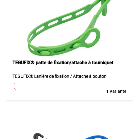
un montage fiable en extérieur.
Application
Convient pour la fixation des bâches MONARFLEX® aux
œillets au moyen de cordes ou de sandows. Idéal pour
échafaudages, couvertures et solutions temporaires de
protection.
TEGUFIX® patte de fixation/attache à tourniquet
TEGUFIX® Lanière de fixation / Attache à bouton
La lanière TEGUFIX® en polyamide robuste permet d’ancrer
1 Variante
solidement les bâches MONARFLEX® sur les structures
tubulaires. Utilisable également au milieu des bâches, elle
assure une fixation fiable grâce au système de fermeture
par bouton-pression. Réutilisable et résistante à la
déchirure jusqu’à 900 N, elle garantit durabilité et sécurité.
Application
Idéale pour fixer des bâches de protection sur