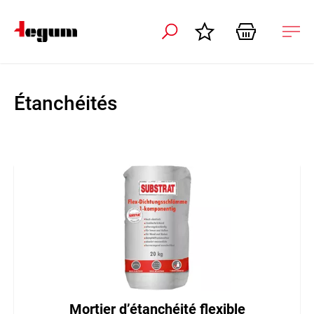
r la navigation
Ouvr
la
navi
Étanchéités
Mortier d’étanchéité flexible