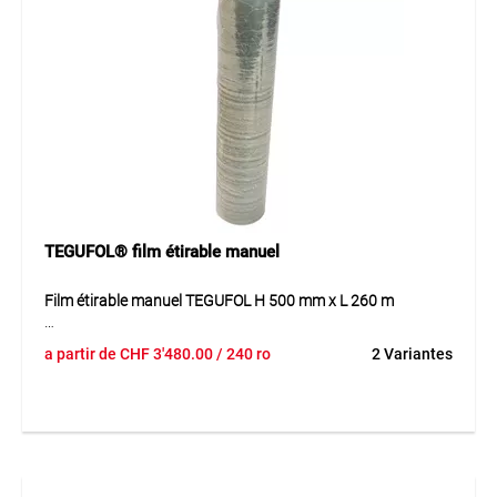
TEGUFOL® film étirable manuel
Film étirable manuel TEGUFOL H 500 mm x L 260 m
Le film étirable manuel TEGUFOL est en PE 100 %,
a partir de
CHF
3'480.00
/ 240 ro
2 Variantes
hautement transparent, avec adhérence forte à l’intérieur et
faible à l’extérieur. Prétirage 150 %, excellente résistance à la
traction (> 30 N/mm² longitudinal, > 22 N/mm² transversal)
et allongement à la rupture (> 400 % longitudinal, > 600 %
transversal). Résistance au déchirement et adhérence
parfaite pour un maintien fiable. Recyclable à 100 % et
neutre pour les nappes phréatiques.