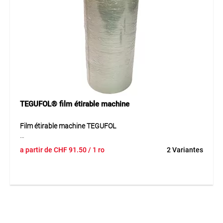
Application
Pour le bottelage et la fixation d’objets et de matériaux
longs dans le stockage, le transport et la production.
TEGUFOL® film étirable machine
Film étirable machine TEGUFOL
Le film étirable machine TEGUFOL est une solution
a partir de
CHF
91.50
/ 1 ro
2 Variantes
d’emballage de haute qualité pour les applications
industrielles en entrepôt, expédition et transport. Le
matériau résistant se distingue par une grande élasticité,
une bonne résistance à la déchirure et des propriétés
adhésives fiables. Il permet de fixer les marchandises en
toute sécurité et de stabiliser efficacement les palettes. Le
film transparent facilite le contrôle visuel des produits
emballés et soutient des processus d’emballage efficaces