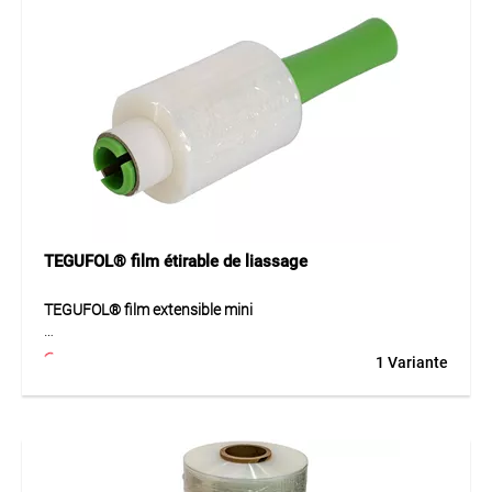
Application
Idéal pour l’emballage, le maintien et la protection de
palettes, cartons ou objets individuels lors du stockage,
transport ou expédition. Adapté aux professionnels et
particuliers recherchant une solution d’emballage flexible,
sûre et transparente.
TEGUFOL® film étirable de liassage
TEGUFOL® film extensible mini
Le film extensible TEGUFOL® est un film polyéthylène
1 Variante
adhésif sur une face avec une grande transparence et une
excellente élasticité. Il est très résistant à la déchirure et
facile à manipuler. Ce film est idéal pour le bottelage rapide
et la fixation d’objets, de produits longs, de profilés, de tubes
ou de barres. Le matériau est composé à 100 % de
polyéthylène recyclable et respectueux de l’environnement.