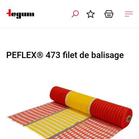
r la navigation
Ouvr
la
navi
PEFLEX® 473 filet de balisage