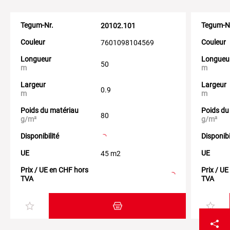
Tegum-Nr.
Tegum-N
20102.101
Couleur
Couleur
7601098104569
Longueur
Longueu
50
m
m
Largeur
Largeur
0.9
m
m
Poids du matériau
Poids du
80
g/m²
g/m²
Disponibilité
Disponibi
UE
UE
45 m2
Prix / UE en CHF hors
Prix / U
TVA
TVA
Ajouter au panier