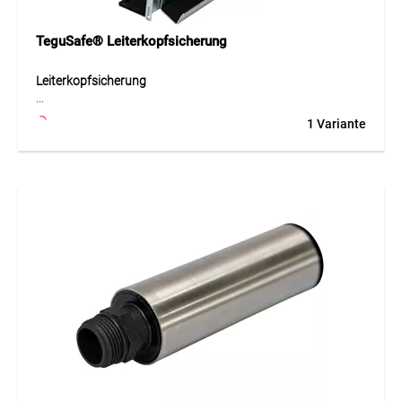
Reinigungsarbeiten in Industrie, Garage, Bau, Handwerk
und Unterhalt.
TeguSafe® Leiterkopfsicherung
Leiterkopfsicherung
Die Leiterkopfsicherung ist ein robustes Zubehörteil zur
1 Variante
stabilen Fixierung von Leitern bei Arbeiten in der Höhe. Sie
ist universell einsetzbar und verfügt über eine praktische
180°-Drehfunktion, wodurch sie flexibel als
Dachrinnenhaken oder Laternenprisma verwendet werden
kann. Optional ist eine zusätzliche Befestigung mit
Spanngurt möglich. Die Leiterkopfsicherung ist mit nahezu
allen handelsüblichen Vierkant-Sprossen kompatibel und
unterstützt einen sicheren Stand der Leiter bei
verschiedenen Einsatzbedingungen.
Anwendung
Geeignet zur Sicherung und Stabilisierung von Leitern bei
Arbeiten an Fassaden, Dachrinnen, Masten, Laternen und
weiteren Einsatzorten in der Höhe.