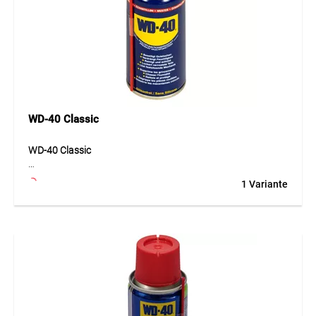
zuverlässig gelöst werden müssen. Der Bremsenreiniger ist
ein praktischer Helfer für Werkstatt, Fahrzeugunterhalt und
technische Reinigung.
Anwendung
Ideal für Bremsen, Kupplungen, Getriebeteile,
Metallkomponenten, Maschinenbauteile, Werkzeuge und
Reinigungsarbeiten in Garage, Werkstatt, Industrie und
Unterhalt.
WD-40 Classic
WD-40 Classic
WD-40 Classic ist ein vielseitiges Multifunktionsprodukt für
1 Variante
Industrie, Handwerk, Werkstatt, Haushalt und viele weitere
Einsatzbereiche. Es löst festsitzende Mechanismen,
verdrängt Feuchtigkeit, schützt Metall vor Korrosion und
unterstützt die Pflege beweglicher Teile. Durch seine
bewährte Formel eignet es sich für zahlreiche alltägliche
Arbeiten, bei denen Schmieren, Reinigen, Schützen oder
Lösen gefragt ist. Das Produkt hilft, quietschende
Verbindungen zu beruhigen, festgesetzte Schrauben und
Muttern zu lösen und Oberflächen vor Feuchtigkeit zu
schützen. Die einfache Anwendung macht WD-40 Classic