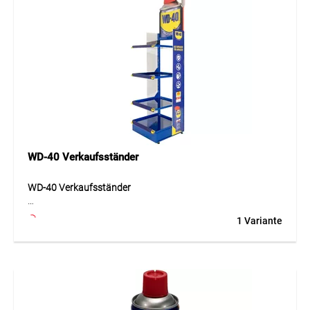
WD-40 Verkaufsständer
WD-40 Verkaufsständer
Der WD-40 Verkaufsständer ist ein hochwertiges
1 Variante
Verkaufsdisplay aus Metall und eignet sich ideal für die
übersichtliche Präsentation von WD-40 Produkten im
Laden, Lagerverkauf oder Verkaufsraum. Das Display
verfügt über drei variabel positionierbare Tablare und bietet
Platz für insgesamt bis zu 108 Dosen sowie 4 Kanister à 5
Liter auf dem Regalsockel. Durch die stabile
Metallausführung ist der Ständer robust, langlebig und für