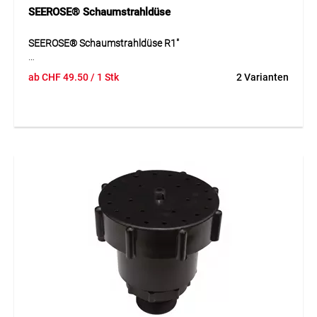
SEEROSE® Schaumstrahldüse
SEEROSE® Schaumstrahldüse R1"
Die SEEROSE® Schaumstrahldüse R1" erzeugt ein
ab
CHF
49.50
/ 1 Stk
2 Varianten
dekoratives, weiches Schaumstrahlbild und eignet sich für
Brunnen, Wasserbecken und Zierwasseranlagen. Dank der
stufenlosen Regulierung kann der Wasserstrahl flexibel an
die gewünschte Optik und Fördermenge angepasst werden.
Die Düse ist in Edelstahl oder Kunststoff erhältlich und lässt
sich an alle handelsüblichen Pumpen ab 45 l/min mit R1"-
Druckstutzen anschliessen. Durch den variablen
Durchflussbereich ist sie vielseitig einsetzbar und
ermöglicht eine gleichmässige, attraktive Wasserwirkung in
unterschiedlichsten Anlagen.
Anwendung
Für dekorative Wasserbilder in Brunnen, Wasserbecken und
Zierwasseranlagen mit weichem Schaumstrahl.