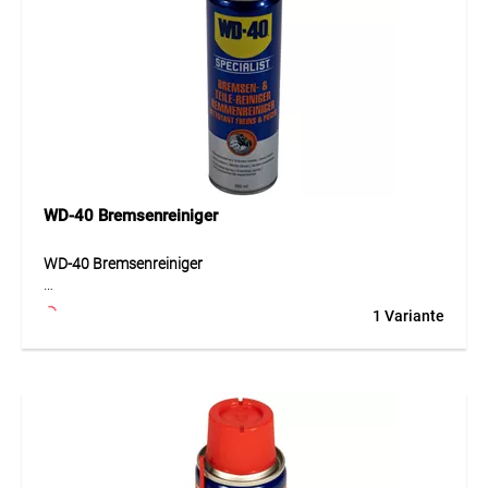
den täglichen Einsatz im Verkaufsbereich geeignet.
Unbestückt beträgt das Gewicht ca. 18 kg.
Anwendung
Ideal zur professionellen Warenpräsentation von WD-40
Produkten direkt am Verkaufspunkt, im Fachhandel,
Baumarkt oder internen Verkaufsbereich.
WD-40 Bremsenreiniger
WD-40 Bremsenreiniger
WD-40 Bremsenreiniger ist ein schnell wirkender Reiniger
1 Variante
zum Entfernen von Fett, Öl, Schmutz und Ablagerungen auf
Bremsen, Kupplungs-, Getriebe- und weiteren Bauteilen. Die
Formel wirkt sofort beim Auftragen und trocknet schnell,
ohne Rückstände zu hinterlassen. Dadurch unterstützt sie
eine saubere Oberfläche und erleichtert Wartungs- und
Reparaturarbeiten an mechanischen Komponenten. Das
Produkt ist auf den meisten Oberflächen anwendbar und
eignet sich besonders dort, wo Verunreinigungen