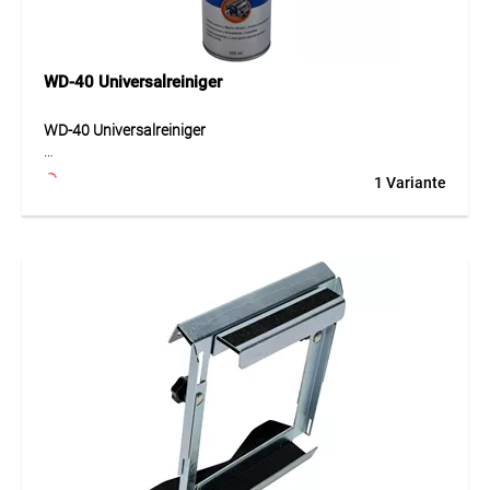
Ideal für Scharniere, Führungen, Zahnräder, Ketten, Lager,
Metallverbindungen, Maschinen, Werkzeuge, Fahrzeuge
und industrielle Wartungsarbeiten mit hoher Belastung.
WD-40 Universalreiniger
WD-40 Universalreiniger
WD-40 Universalreiniger ist ein schnell wirksamer
1 Variante
Lösungsmittelreiniger zum Entfernen von Fett, Öl, Schmutz
und Russ. Die Formel wirkt direkt beim Auftragen, lässt sich
abwaschen und hinterlässt eine saubere, rückstandsfreie
Oberfläche. Besonders auf Metallen eignet sich der Reiniger
für Wartungs-, Reparatur- und Reinigungsarbeiten, bei
denen starke Verschmutzungen gelöst werden müssen. Er
unterstützt die Vorbereitung von Oberflächen und
erleichtert die Pflege von Werkzeugen, Maschinen und
Bauteilen. Durch die einfache Anwendung ist der
Universalreiniger vielseitig einsetzbar und für den
professionellen wie privaten Gebrauch geeignet.
Anwendung
Ideal für Metalloberflächen, Werkzeuge, Maschinen,
Motorenteile, Bauteile, Werkstattflächen und