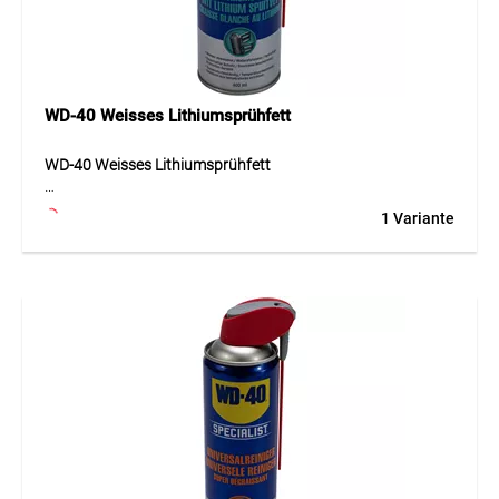
Ideal für Türschlösser, Zylinder, Vorhängeschlösser,
Autoschlösser, Möbelschlösser, Schliessanlagen und
Wartungsarbeiten rund um Haus, Betrieb, Fahrzeug und
Werkstatt.
WD-40 Weisses Lithiumsprühfett
WD-40 Weisses Lithiumsprühfett
WD-40 Weisses Lithiumsprühfett ist ein dickflüssiges
1 Variante
Fettspray für lang anhaltende Schmierung von stark
beanspruchten Metallverbindungen. Die haftstarke Formel
tropft nicht und verläuft kaum, wodurch sie auch an
senkrechten Flächen zuverlässig haften bleibt. Das Produkt
reduziert Reibung, schützt vor Verschleiss und hält
bewegliche Teile dauerhaft gängig. Es eignet sich besonders
für Verbindungen, die hohen Druckbelastungen ausgesetzt
sind, und bildet einen widerstandsfähigen Schmierfilm.
Durch die einfache Sprühanwendung lässt sich das Fett
gezielt auftragen und unterstützt eine saubere Wartung
von Maschinen, Werkzeugen und Bauteilen.
Anwendung