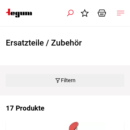
ation schliessen
Nav
öffn
Ersatzteile / Zubehör
Filtern
17 Produkte