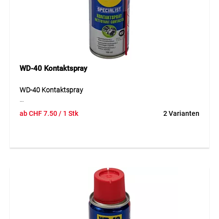
zu einem praktischen Helfer für Wartung und Unterhalt.
Anwendung
Ideal für Werkzeuge, Maschinen, Scharniere, Schrauben,
Metallteile, Fahrzeuge, Geräte und allgemeine
Wartungsarbeiten in Betrieb, Werkstatt, Garage, Bau und
Haushalt.
WD-40 Kontaktspray
WD-40 Kontaktspray
WD-40 Kontaktspray ist ein schnell trocknender Reiniger für
ab
CHF
7.50
/ 1 Stk
2 Varianten
empfindliche elektrische und elektronische Komponenten.
Es entfernt Öl, Schmutz, Flussmittel- und
Oxidationsrückstände und unterstützt dadurch eine
zuverlässige Funktion von Kontakten, Steckverbindungen
und Schaltern. Die Formel dringt auch in schwer
zugängliche Bereiche ein und verdunstet schnell, ohne
Rückstände zu hinterlassen. Das Spray ist auf elektrischen
Geräten, Kontakten, Kunststoff und Gummi anwendbar
und eignet sich besonders für Wartungsarbeiten, bei denen
eine saubere und rückstandsfreie Oberfläche wichtig ist. Es
hilft, Kontaktprobleme durch Verschmutzungen zu