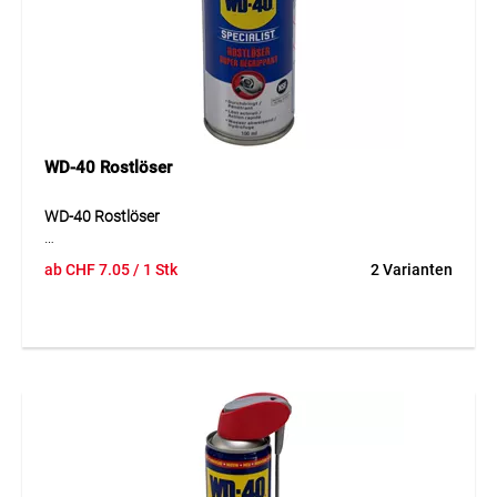
reduzieren.
Anwendung
Ideal für Steckverbindungen, Schalter, Relais, Kontakte,
Leiterplatten, elektrische Geräte, Steuerungen und
elektronische Bauteile in Werkstatt, Industrie,
Fahrzeugtechnik und Haushalt.
WD-40 Rostlöser
WD-40 Rostlöser
WD-40 Rostlöser ist ein kraftvoller und schnell wirkender
ab
CHF
7.05
/ 1 Stk
2 Varianten
Löser für festsitzende, verrostete oder schwergängige Teile.
Die Formel kriecht tief in Zwischenräume ein und hilft, Rost,
Korrosion und Ablagerungen zu unterwandern. Dadurch
lassen sich Schrauben, Muttern, Bolzen und mechanische
Verbindungen leichter lösen. Gleichzeitig wirkt das Produkt
stark wasserabweisend und unterstützt den Schutz vor
weiterer Korrosion. Es kann auf Metall, Legierungen,
Gummi, Kunststoff und den meisten Lackierungen
eingesetzt werden. Der Rostlöser ist damit ein praktischer
Helfer für Reparatur, Wartung und Unterhalt.