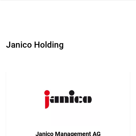
ation schliessen
Janico Holding
Janico Management AG