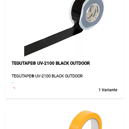
dauerhafte und zuverlässige Verbindung bei
Luftdichtigkeitsanwendungen.
Anwendung
Ideal zur Verklebung von Luftdichtigkeitsfolien oder
Feuchtigkeitssperren sowie für Durchführungen im
Innenbereich, beispielsweise bei Rohren, Sparren oder
Pfetten. Haftet zuverlässig auf Holz, Gipsfaser- und
Gipskartonplatten, Zementfaserplatten, Metall sowie
harten Kunststoffen. Der Untergrund muss glatt, fest,
trocken sowie staub-, öl- und fettfrei sein.
TEGUTAPE® UV-2100 BLACK OUTDOOR
TEGUTAPE® UV-2100 BLACK OUTDOOR
TEGUTAPE® UV-2100 BLACK OUTDOOR ist ein einseitig
1 Variante
haftendes Hochleistungs-Klebeband für anspruchsvolle
Anwendungen im Aussenbereich. Das Band ist mit einem
Fadengelege armiert und überzeugt durch sehr hohe
Klebkraft sowie ausgezeichnete Reissfestigkeit. Die UV-
beständige LDPE-Trägerfolie in Kombination mit einem
leistungsstarken, lösemittelfreien Dispersionskleber auf
Polyacrylatbasis sorgt für eine langlebige und sichere