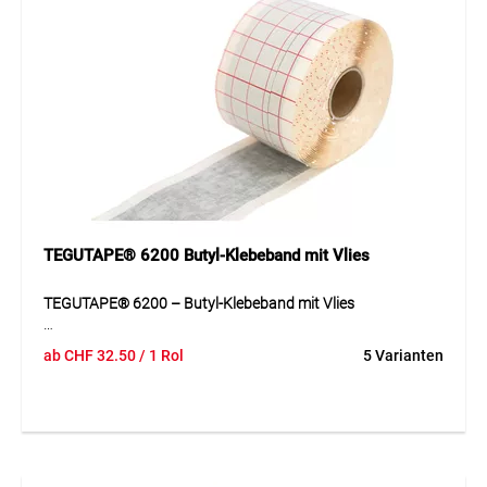
TEGUTAPE® 6200 Butyl-Klebeband mit Vlies
TEGUTAPE® 6200 – Butyl-Klebeband mit Vlies
TEGUTAPE® 6200 ist ein vielseitig einsetzbares,
ab
CHF
32.50
/ 1 Rol
5 Varianten
selbstklebendes Klebe- und Dichtband auf Basis von
Butylkautschuk, einseitig mit Kunststoffvlies kaschiert. Es
überzeugt durch hohe Klebkraft, ist lösungsmittelfrei und
sofort überstreich- und überputzbar, wodurch es sich ideal
für Abdichtungen und Fugenüberbrückungen eignet.