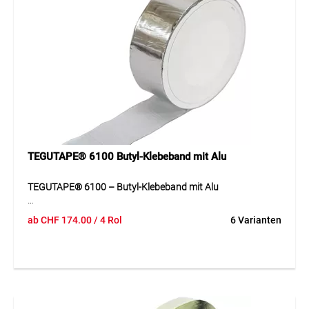
TEGUTAPE® 6100 Butyl-Klebeband mit Alu
TEGUTAPE® 6100 – Butyl-Klebeband mit Alu
TEGUTAPE® 6100 ist ein flexibles, vielseitig einsetzbares
ab
CHF
174.00
/ 4 Rol
6 Varianten
Dicht- und Reparaturband auf Basis von Butylkautschuk
mit einer reissfesten Kunststoff-Aluminium-Verbundfolie.
Das Band überzeugt durch hohe Klebkraft, eine witterungs-
und UV-beständige Oberfläche sowie schalldämmende
Eigenschaften. Es ist lösungsmittelfrei und
schwerbrennbar, ideal für langlebige Abdichtungen und
Reparaturen.