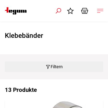
ation schliessen
Nav
öffn
Klebebänder
Filtern
13 Produkte