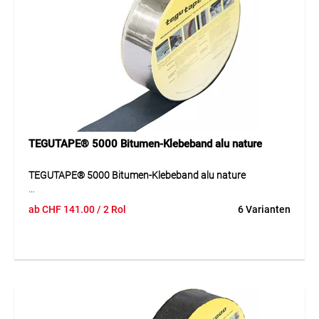
Anwendung
Geeignet für Präzisions-Malerarbeiten auf glatten und
rauen Untergründen. Ideal für randscharfe Abdeckkanten
und längerfristige Abdeckarbeiten.
TEGUTAPE® 5000 Bitumen-Klebeband alu nature
TEGUTAPE® 5000 Bitumen-Klebeband alu nature
Das TEGUTAPE® 5000 ist ein elastomerbasiertes Bitumen-
ab
CHF
141.00
/ 2 Rol
6 Varianten
Klebeband mit Aluminiumbeschichtung. Es bietet eine
zuverlässige Abdichtung sowie eine hohe
Temperaturbeständigkeit von –30 bis +85 °C. Dank seiner
Flexibilität passt es sich optimal an verschiedene
Untergründe an und ist einfach zu verarbeiten.
Anwendung
Ideal für Abdichtungen im Dach- und Baubereich sowie für