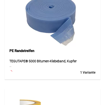
Abdeckkanten bei professionellen Anwendungen. Das
Abdeckband ist dauerhaft bis zu einer Temperatur von +80
°C einsetzbar.
Anwendung
Für professionelle Abdeckarbeiten auf glatten Oberflächen
im Innenbereich. Der Untergrund sollte sauber, trocken und
frei von Staub und Fett sein.
PE Randstreifen
TEGUTAPE® 5000 Bitumen-Klebeband, Kupfer
Kupferbeschichtetes Elastomer-Bitumen-Klebeband für
1 Variante
technische Verklebungs-, Anschluss- und
Abdichtungsarbeiten. Die Kombination aus flexiblem
Elastomer-Bitumen und einer widerstandsfähigen
Kupferbeschichtung ermöglicht eine dauerhafte und
robuste Verarbeitung. Das Band ist temperaturbeständig
von −30 °C bis +85 °C und in verschiedenen Breiten
erhältlich. Für eine optimale Haftung kann der Untergrund