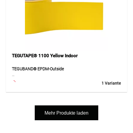
mit TEGUCOL® 273 Primer vorbehandelt werden.
Anwendung
Bei einer Verarbeitungstemperatur zwischen +5 °C und +30
°C auf einem sauberen, trockenen und tragfähigen
Untergrund verarbeiten. Ungeöffnete Packungen sind bis zu
sechs Monate lagerfähig.
TEGUTAPE® 1100 Yellow Indoor
TEGUBAND® EPDM-Outside
Dampfdiffusionsoffenes und wasserdichtes EPDM-
1 Variante
Abdichtband für den Einsatz an Aussenfassaden. Das
anthrazitfarbene Band unterstützt den bauphysikalischen
Grundsatz, dass die äussere Abdichtung diffusionsoffener
ausgeführt wird als die innere. Das flexible EPDM-Material
ist widerstandsfähig gegen Witterung und
Mehr Produkte laden
Temperaturschwankungen und eignet sich für dauerhaft
geschützte Fassadenanschlüsse. Das Band ist
temperaturbeständig von −40 °C bis +80 °C.