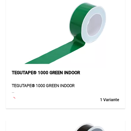
Anwendung
Ideal für Anschluss- und Überlappungsverklebungen bei
TEGUVAP® Dampfbremsen und -sperren, TEGUTOP® 1000
Unterdachbahnen sowie für Wind- und
Luftdichtigkeitsschichten aus Polyethylen. Auch geeignet
für Abdichtungen und Verklebungen im Klima-, Lüftungs-
und Metallfassadenbau sowie im Holzbau. Vor der
Verklebung müssen Oberflächen trocken, sauber und
fettfrei sein; poröse Untergründe mit TEGUCOL® 273 Primer
vorbehandeln.
TEGUTAPE® 1000 GREEN INDOOR
TEGUTAPE® 1000 GREEN INDOOR
TEGUTAPE® 1000 GREEN INDOOR ist ein einseitig
1 Variante
haftendes Hochleistungs-Klebeband für runde
Durchdringungen im Innenbereich. Das flexible Klebeband
ist mit einem Fadengelege armiert und überzeugt durch
sehr hohe Klebkraft sowie eine aussergewöhnliche
Reissfestigkeit. Der leistungsstarke Dispersionskleber auf
Polyacrylatbasis ist lösemittelfrei und sorgt für eine