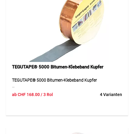
TEGUTAPE® 5000 Bitumen-Klebeband Kupfer
TEGUTAPE® 5000 Bitumen-Klebeband Kupfer
Das kupferbeschichtete Bitumen-Klebeband kombiniert
ab
CHF
168.00
/ 3 Rol
4 Varianten
zuverlässige Abdichtung mit einer hochwertigen Optik. Es
ist besonders widerstandsfähig gegen Witterungseinflüsse
und eignet sich für langlebige Anwendungen im
Aussenbereich.
Anwendung
Für sichtbare Abdichtungen an Dach und Fassade.