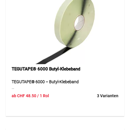
Anwendung
Geeignet als Abdichtband in der Klima- und
Lüftungstechnik, im Aluminium- und Metallbau sowie als
universelles Reparaturband. Auf glatten Untergründen kann
es primerlos eingesetzt werden, für poröse Materialien wird
TEGUCOL® 273 Primer empfohlen, um die Anfangshaftung
zu optimieren.
TEGUTAPE® 6000 Butyl-Klebeband
TEGUTAPE® 6000 – Butyl-Klebeband
TEGUTAPE® 6000 ist ein stark haftendes, zweiseitig
ab
CHF
48.50
/ 1 Rol
3 Varianten
klebendes Dicht- und Klebeband aus Butylkautschuk. Es
gewährleistet dauerhafte Verbindungen und sicheren
Dichteffekt auf Beton, Mauerwerk, Holz- und Spanplatten.
Für erhöhte Masshaltigkeit ist es optional mit einem
einkalandrierten Längsfaden erhältlich.