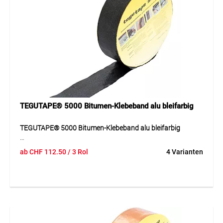
Reparaturen und Anschlussarbeiten.
TEGUTAPE® 5000 Bitumen-Klebeband alu bleifarbig
TEGUTAPE® 5000 Bitumen-Klebeband alu bleifarbig
Dieses Bitumen-Klebeband mit bleifarbener
ab
CHF
112.50
/ 3 Rol
4 Varianten
Aluminiumbeschichtung überzeugt durch hohe Witterungs-
und UV-Beständigkeit. Es gewährleistet eine dauerhafte
Abdichtung und lässt sich dank seiner Flexibilität einfach
und sicher verarbeiten.
Anwendung
Für Abdichtungsarbeiten an Dächern, Fassaden und
Anschlüssen.