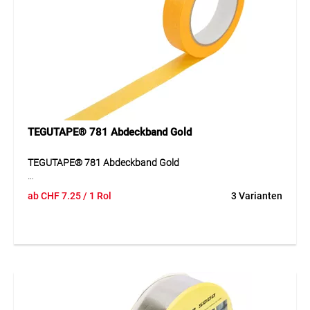
Verklebung auch bei starken Witterungseinflüssen.
Anwendung
Ideal zur winddichten Verklebung von Überlappungen,
Durchdringungen und Fensteranschlüssen im
Aussenbereich. Besonders geeignet für Fassadenbahnen
und Winddichtungen mit hoher Alterungsbeständigkeit.
Haftet zuverlässig auf Holz, Zementfaserplatten, Metall und
harten Kunststoffen. Der Untergrund muss glatt, fest,
trocken sowie staub-, öl- und fettfrei sein.
TEGUTAPE® 781 Abdeckband Gold
TEGUTAPE® 781 Abdeckband Gold
TEGUTAPE® 781 ist ein sehr anschmiegsames, dünnes und
ab
CHF
7.25
/ 1 Rol
3 Varianten
UV-beständiges Abdeckband aus Spezialpapier mit hoher
Klebkraft. Das Band verhindert zuverlässig das Unterlaufen
von Farben und lässt sich nach der Anwendung leicht
entfernen. Es eignet sich für präzise Malerarbeiten auf
glatten und rauen Untergründen und sorgt für saubere,
randscharfe Abdeckkanten. Dank der hohen
Temperaturbeständigkeit und langen Einsatzdauer ist es
vielseitig im professionellen Bereich einsetzbar.