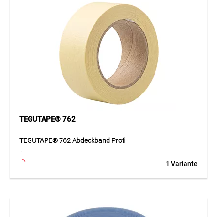
Anwendung
Dank der flexiblen Vlies-Kaschierung kann TEGUTAPE®
6200 kleinere Dilatationsbewegungen ausgleichen und
Fugen zwischen unterschiedlichen Materialien überbrücken.
Geeignet für Anschlüsse von Fenster zu Brüstung oder
Blech zu Beton. Dilatierende Überbrückungen dürfen nicht
überstrichen werden. Auf glatten Oberflächen primerlos
einsetzbar, auf porösen Untergründen wird TEGUCOL® 273
Primer empfohlen.
TEGUTAPE® 762
TEGUTAPE® 762 Abdeckband Profi
Professionelles Abdeckband aus gelbem Krepppapier für
1 Variante
präzise Abdeck- und Malerarbeiten im Innenbereich. Das
Band zeichnet sich durch ein hohes Haftvermögen und eine
besonders hohe Reissfestigkeit aus. Dank der hochwertigen
Imprägnierung ist das Trägermaterial widerstandsfähig
gegen Wasser und Feuchtigkeit. Es haftet zuverlässig auf
glatten Untergründen und ermöglicht saubere