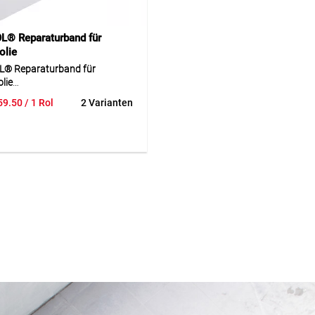
L® Reparaturband für
olie
® Reparaturband für
lie
59.50
/ 1 Rol
2 Varianten
UFOL® Reparaturklebeband
 verformbare, gezahnte LDPE-
t druckempfindlichem
k-Kautschuk-Klebstoff. Die
en Ränder ermöglichen ein
s Abreissen von Hand. Es
ohe Klebkraft, hervorragende
estigkeit sowie Dehn- und
arkeit bis zu 90 %. UV- und
keitsbeständig, robust und
, eignet es sich ideal für
ichte Verklebungen von
pungen, Löchern und Rissen –
 anspruchsvollen
ngsbedingungen.