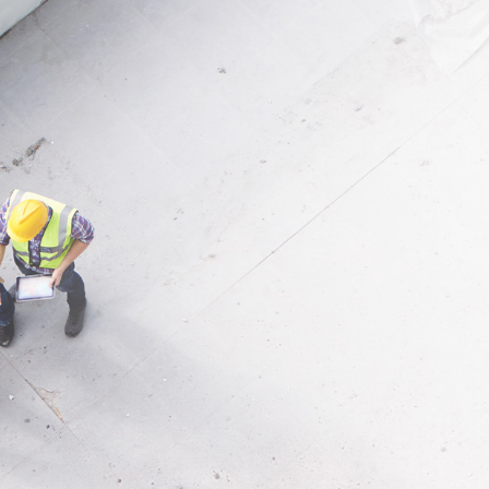
ung
für Reparaturen an
lien, Gewächshäusern und
ungen. Ebenso geeignet für
res Abkleben von Türen und
 bei Bau- oder Putzarbeiten.
uverlässig auf den meisten
hen über einen grossen
turbereich.