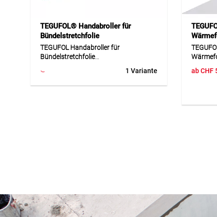
TEGUFOL® Handabroller für
TEGUFO
Bündelstretchfolie
Wärmef
TEGUFOL Handabroller für
TEGUFOL
Bündelstretchfolie
Wärmefo
1 Variante
ab
CHF
Der TEGUFOL Handabroller für
Das TEG
Bündelstretchfolie ist eine praktische
ist eine
Lösung für das schnelle und saubere
Folie mi
Verarbeiten von Folienmaterial im
Syntheti
täglichen Einsatz. Die robuste
gezahnt
Konstruktion sorgt für ein
einfache
gleichmässiges Abrollen und
bietet h
unterstützt eine kontrollierte
Verbundf
Anwendung beim Bündeln und
Verformb
Fixieren. Das ergonomische Design
feuchtig
erleichtert die Handhabung und
langlebig
reduziert den Kraftaufwand auch bei
wasserd
häufiger Nutzung. Durch die stabile
Überlap
Ausführung eignet sich der
auch bei
Handabroller für zuverlässige Arbeiten
Witteru
in Lager, Versand und Transport.