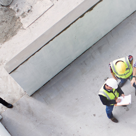
Anwend
Anwendung
Optimal 
Ideal zum Bündeln und Fixieren von
Wärmefo
Waren, Profilen, Rohren und Langgut in
Verpack
Lager, Versand und Transport.
temporä
Fenstern
Haftet z
Oberfläc
Tempera