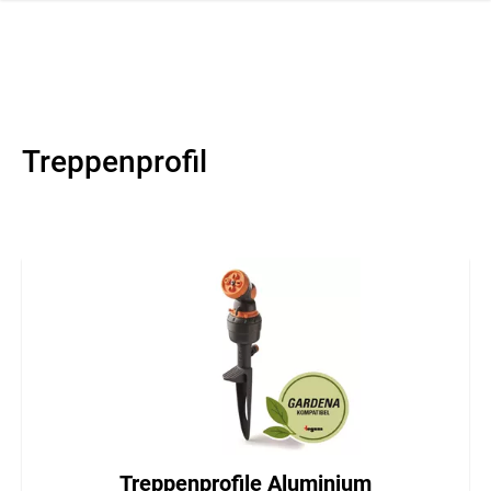
ation schliessen
Treppenprofil
Treppenprofile Aluminium